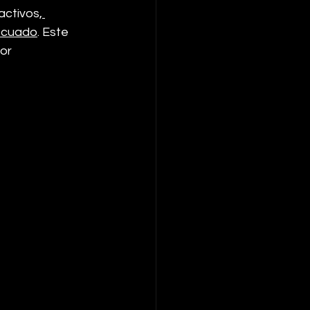
activos,
decuado
. Este 
or 