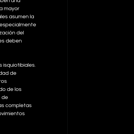
iben una 
ta mayor 
ales asumen la 
 especialmente 
zación del 
les deben 
isquiotibiales. 
idad de 
ros 
do de los 
 de 
as completas 
ovimientos 