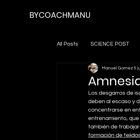
BYCOACHMANU
All Posts
SCIENCE POST
Manuel Gomez
5 j
Amnesia 
Los desgarros de isq
deben al escaso y de
concentrarse en ent
entrenamiento, que e
también de trabajar 
formación de tejidos