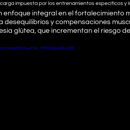
 carga impuesta por los entrenamientos específicos y l
n enfoque integral en el fortalecimiento 
 a desequilibrios y compensaciones muscu
ia glútea, que incrementan el riesgo de 
.com/watch?v=FtK_PNWfkjo&t=53s