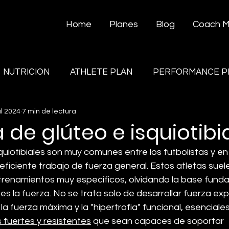
Home
Planes
Blog
Coach 
NUTRICION
ATHLETE PLAN
PERFORMANCE P
ul 2024
7 min de lectura
de glúteo e isquiotibia
uiotibiales son muy comunes entre los futbolistas y en 
ficiente trabajo de fuerza general. Estos atletas suel
renamientos muy específicos, olvidando la base funda
s la fuerza. No se trata solo de desarrollar fuerza expl
la fuerza máxima y la "hipertrofia" funcional, esenciales
 fuertes y resistentes
 que sean capaces de soportar 