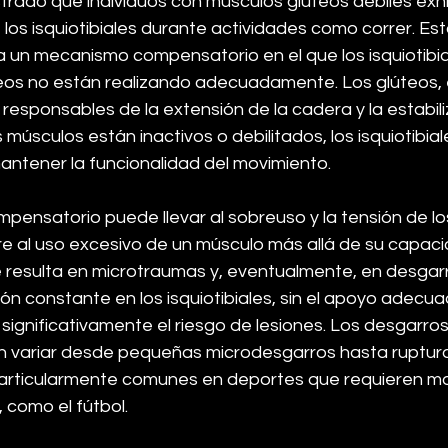
rado que individuos con músculos glúteos débiles exh
los isquiotibiales durante actividades como correr. Es
a un mecanismo compensatorio en el que los isquiotibi
teos no están realizando adecuadamente. Los glúteos,
 responsables de la extensión de la cadera y la estabili
 músculos están inactivos o debilitados, los isquiotibia
antener la funcionalidad del movimiento.
nsatorio puede llevar al sobreuso y la tensión de los 
ere al uso excesivo de un músculo más allá de su capac
e resulta en microtraumas y, eventualmente, en desgar
ón constante en los isquiotibiales, sin el apoyo adecua
significativamente el riesgo de lesiones. Los desgarros
en variar desde pequeñas microdesgarros hasta ruptur
particularmente comunes en deportes que requieren m
, como el fútbol.