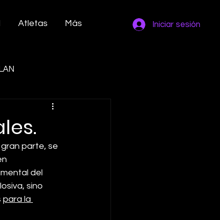
M
Atletas
Más
Iniciar sesión
LAN
les.
gran parte, se 
en 
mental del 
osiva, sino 
 
para la 