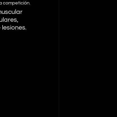
a competición. 
muscular 
lares, 
lesiones. 