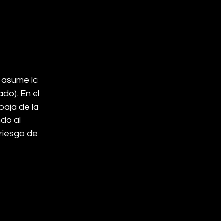
 asume la 
do). En el 
baja de la 
do al 
riesgo de 