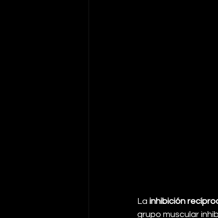
La 
inhibición recípr
grupo muscular inhi