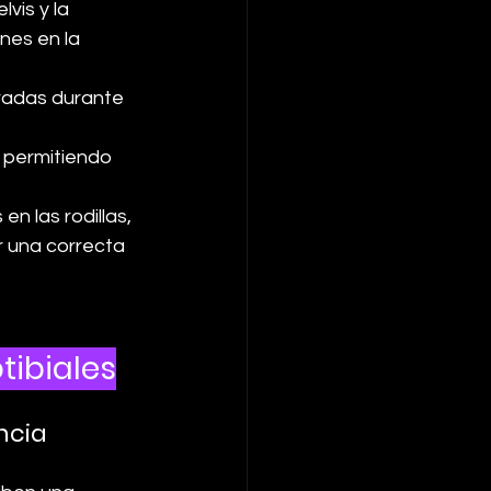
vis y la 
nes en la 
eradas durante 
, permitiendo 
n las rodillas, 
r una correcta 
tibiales
ncia 