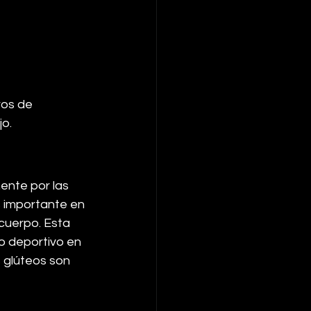
ros de 
jo.
ente por las 
s importante en 
cuerpo. Esta 
 deportivo en 
 glúteos son 