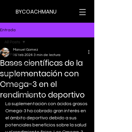
BYCOACHMANU
Entrada
All Posts
Manuel Gomez
All Posts
18 feb 2024
3 min de lectura
Bases científicas de la
SCIENCE POST
suplementación con
NUTRICION
Omega-3 en el
ATHLETE PLAN
rendimiento deportivo
PERFORMANCE PLAN
La suplementación con ácidos grasos 
Omega-3 ha cobrado gran interés en 
el ámbito deportivo debido a sus 
potenciales beneficios sobre la salud 