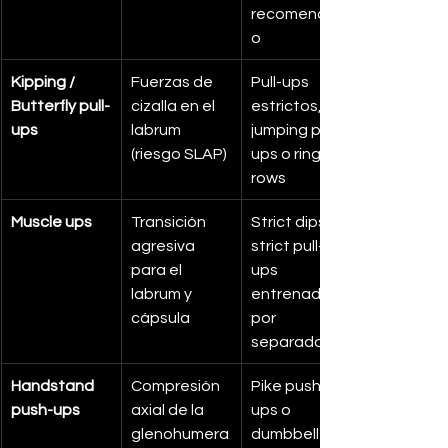
recomendad
o
Kipping / 
Fuerzas de 
Pull-ups 
Butterfly pull-
cizalla en el 
estrictos, 
ups
labrum 
jumping pull-
(riesgo SLAP)
ups o ring 
rows
Muscle ups
Transición 
Strict dips + 
agresiva 
strict pull-
para el 
ups 
labrum y 
entrenados 
cápsula
por 
separado
Handstand 
Compresión 
Pike push-
push-ups
axial de la 
ups o 
glenohumera
dumbbell 