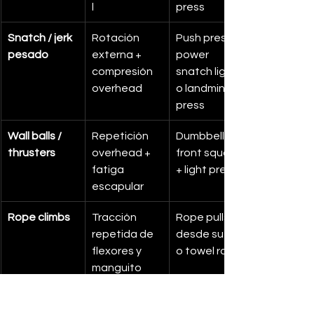
l
press
Snatch / jerk 
Rotación 
Push press, 
pesado
externa + 
power 
compresión 
snatch ligero 
overhead
o landmine 
press
Wall balls / 
Repetición 
Dumbbell 
thrusters
overhead + 
front squats 
fatiga 
+ light press
escapular
Rope climbs
Tracción 
Rope pulls 
repetida de 
desde suelo 
flexores y 
o towel rows
manguito
Conclusión