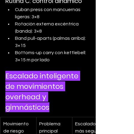
Rutina C: control dinámico
Cuban press con mancuernas 
ligeras: 3×8
Rotación externa excéntrica 
(banda): 3×8
Band pull-aparts (palmas arriba): 
3×15
Bottoms-up carry con kettlebell: 
3×15 m por lado
Escalado inteligente 
de movimientos 
overhead y 
gimnásticos
Movimiento 
Problema 
Escalado 
de riesgo
principal
más seguro 