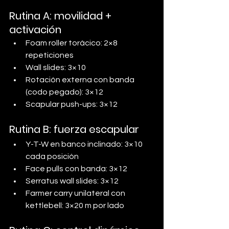
Rutina A: movilidad + 
activación
Foam roller torácico: 2×8 
repeticiones
Wall slides: 3×10
Rotación externa con banda 
(codo pegado): 3×12
Scapular push-ups: 3×12
Rutina B: fuerza escapular
Y-T-W en banco inclinado: 3×10 
cada posición
Face pulls con banda: 3×12
Serratus wall slides: 3×12
Farmer carry unilateral con 
kettlebell: 3×20 m por lado