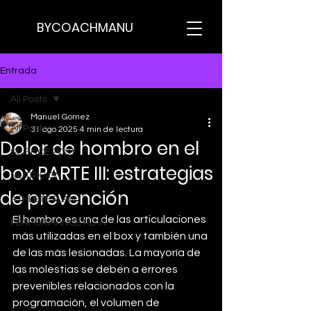
BYCOACHMANU
Entrada
All Posts
Manuel Gomez
All Posts
31 ago 2025
4 min de lectura
Dolor de hombro en el
SCIENCE POST
box PARTE III: estrategias
NUTRICION
de prevención
ATHLETE PLAN
El hombro es una de las articulaciones 
PERFORMANCE PLAN
más utilizadas en el box y también una 
de las más lesionadas. La mayoría de 
las molestias se deben a errores 
prevenibles relacionados con la 
programación, el volumen de 