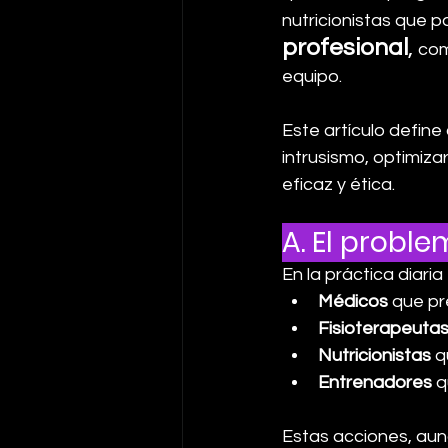
nutricionistas que
profesional
, 
com
equipo.
Este artículo define
intrusismo, optimiza
eficaz y ética.
A. El proble
En la práctica diari
Médicos
 que pr
Fisioterapeuta
Nutricionistas
 q
Entrenadores
 
Estas acciones, aun