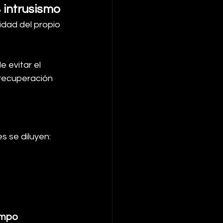
intrusismo 
o
idad del propio 
 evitar el 
 recuperación 
s se diluyen:
ampo 