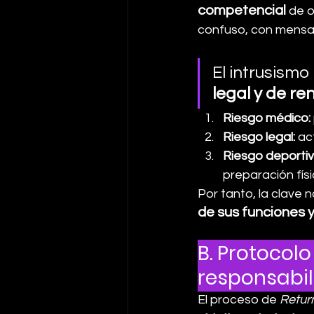
competencial
de o
confuso, con mensaj
El intrusismo 
legal y de re
Riesgo médico:
Riesgo legal:
 ac
Riesgo deportiv
preparación físi
Por tanto, la clave n
de sus funciones y
B. Protocolo
responsabil
El proceso de 
Return