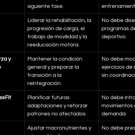
siguiente fase.
entrenamient
Liderar la rehabilitación, la 
No debe dise
progresión de carga, el 
programas de
trabajo de movilidad y la 
deportivo.
reeducación motora.
za y 
Mantener la condición 
No debe modi
o
general y preparar la 
ejercicios de 
transición a la 
sin coordinac
reintegración.
ssFit
Planificar futuras 
No debe intro
adaptaciones y reforzar 
movimientos d
patrones no afectados.
demanda.
Ajustar macronutrientes y 
No debe presc