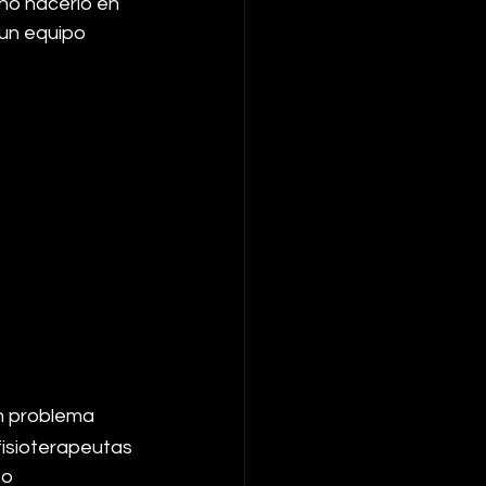
ino hacerlo en 
un equipo 
un problema 
fisioterapeutas 
o 