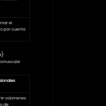
mar el 
o por cuenta 
o)
uromuscular 
sionales
nir volúmenes 
s de 