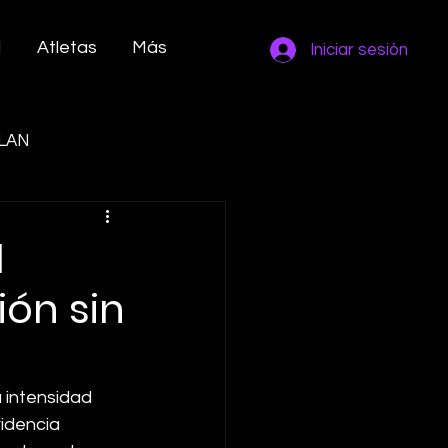
M
Atletas
Más
Iniciar sesión
LAN
l
ión sin
 intensidad 
idencia 