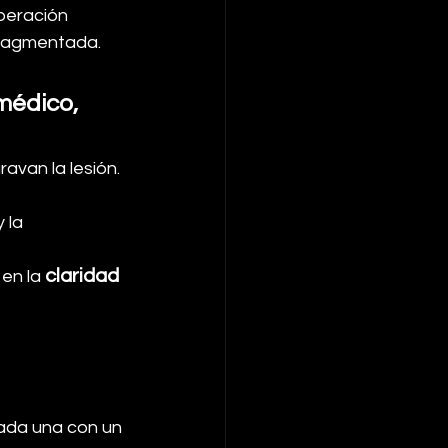
peración 
fragmentada.
médico, 
avan la lesión.
 la 
claridad 
en la 
cada una con un 