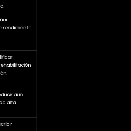
o.
ñar 
 rendimiento 
ficar 
rehabilitación 
ión.
ducir aún 
e alta 
ribir 