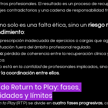
tros profesionales. El resultado es un proceso de recu
es contradictorios y una cadena de responsabilidad 
no solo es una falta ética, sino un 
riesgo 
ndimiento
:
 prescripción inadecuada de ejercicios o cargas que agr
tuación fuera del ámbito profesional regulado.
o:
 pérdida de coherencia entre la recuperación clínica y
ca.
o está en la 
cantidad
 de profesionales implicados, sino 
 la coordinación entre ellos
.
 de Return to Play: fases, 
idades y límites
 to Play
 (RTP) se divide en 
cuatro fases progresivas
, 