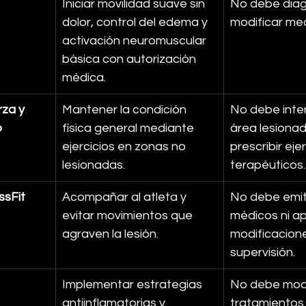
Iniciar movilidad suave sin 
No debe diagn
dolor, control del edema y 
modificar med
activación neuromuscular 
básica con autorización 
médica.
za y 
Mantener la condición 
No debe inter
o
física general mediante 
área lesionada
ejercicios en zonas no 
prescribir ejer
lesionadas.
terapéuticos.
ssFit
Acompañar al atleta y 
No debe emitir
evitar movimientos que 
médicos ni apl
agraven la lesión.
modificacione
supervisión.
Implementar estrategias 
No debe modi
antiinflamatorias y 
tratamientos