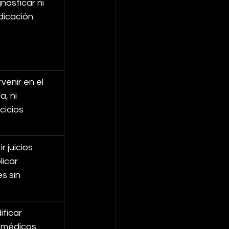
osticar ni 
icación.
venir en el 
, ni 
cicios 
 juicios 
icar 
s sin 
ficar 
 médicos.