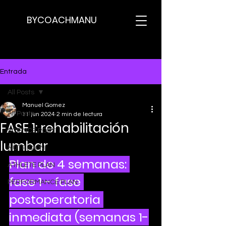
BYCOACHMANU
Entrada
All Posts
Manuel Gomez
All Posts
11 jun 2024
2 min de lectura
FASE 1: rehabilitación
SCIENCE POST
lumbar
NUTRICION
Plan de 4 semanas: 
ATHLETE PLAN
fase 1 - fase 
PERFORMANCE PLAN
postoperatoria 
inmediata (semanas 1-