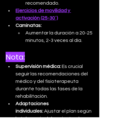
recomendado.
Ejercicios de movilidad y 
activación (25-30´)
Caminatas:
Aumentar la duración a 20-25 
minutos, 2-3 veces al día.
Nota:
Supervisión médica:
 Es crucial 
seguir las recomendaciones del 
médico y del fisioterapeuta 
durante todas las fases de la 
rehabilitación.
Adaptaciones 
individuales:
 Ajustar el plan según 
la tolerancia del paciente y las 
indicaciones médicas.
Monitoreo continuo:
 Informar 