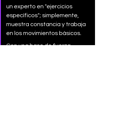
un experto en "ejercicios 
específicos"; simplemente, 
muestra constancia y trabaja 
en los movimientos básicos. 
Con una base de fuerza 
completa, estarás listo para 
afrontar los retos de tu 
deporte y evitarás lesiones.
Los mejores resultados vienen 
de una base de fuerza sólida, 
constancia y una 
programación inteligente. 
COACH MANU