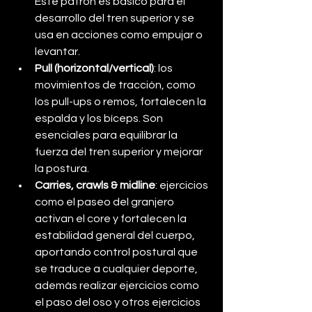
Este patrón es básico para el 
desarrollo del tren superior y se 
usa en acciones como empujar o 
levantar.
Pull (horizontal/vertical)
: los 
movimientos de tracción, como 
los pull-ups o remos, fortalecen la 
espalda y los bíceps. Son 
esenciales para equilibrar la 
fuerza del tren superior y mejorar 
la postura.
Carries, crawls & midline
: ejercicios 
como el paseo del granjero 
activan el core y fortalecen la 
estabilidad general del cuerpo, 
aportando control postural que 
se traduce a cualquier deporte, 
además realizar ejercicios como 
el paso del oso y otros ejercicios 