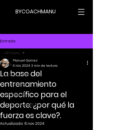
BYCOACHMANU
Entrada
All Posts
Manuel Gomez
All Posts
5 nov 2024
3 min de lectura
La base del
SCIENCE POST
entrenamiento
NUTRICION
específico para el
ATHLETE PLAN
deporte: ¿por qué la
PERFORMANCE PLAN
fuerza es clave?.
Actualizado:
8 nov 2024