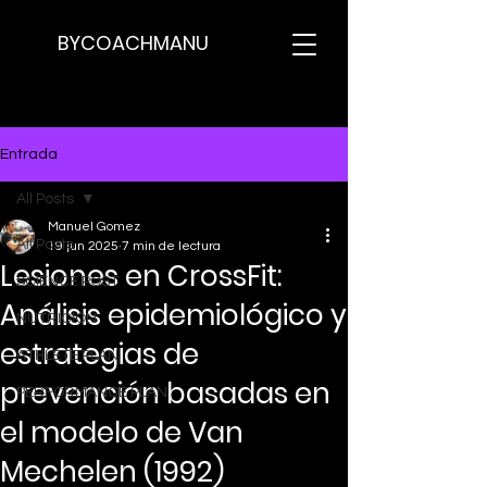
BYCOACHMANU
Entrada
All Posts
Manuel Gomez
All Posts
19 jun 2025
7 min de lectura
Lesiones en CrossFit:
SCIENCE POST
Análisis epidemiológico y
NUTRICION
estrategias de
ATHLETE PLAN
prevención basadas en
PERFORMANCE PLAN
el modelo de Van
Mechelen (1992)