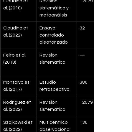
Claudino et 
Revisión 
12079
al. (2018)
sistemática y 
metaanálisis
Claudino et 
Ensayo 
32
al. (2022)
controlado 
aleatorizado
Feito et al. 
Revisión 
—
(2018)
sistemática
Montalvo et 
Estudio 
386
al. (2017)
retrospectivo
Rodríguez et 
Revisión 
12079
al. (2022)
sistemática
Szajkowski et 
Multicéntrico 
136
al. (2022)
observacional