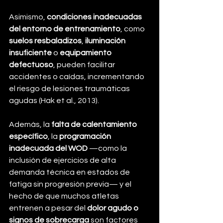
Asimismo, 
condiciones inadecuadas 
del entorno de entrenamiento
, como 
suelos resbaladizos
, 
iluminación 
insuficiente
 o 
equipamiento 
defectuoso
, pueden facilitar 
accidentes o caídas, incrementando 
el riesgo de lesiones traumáticas 
agudas (Hak et al., 2013).
Además, la 
falta de calentamiento 
específico
, la 
programación 
inadecuada del WOD
 —como la 
inclusión de ejercicios de alta 
demanda técnica en estados de 
fatiga sin progresión previa— y el 
hecho de que muchos atletas 
entrenen a pesar del 
dolor agudo o 
signos de sobrecarga
 son factores 