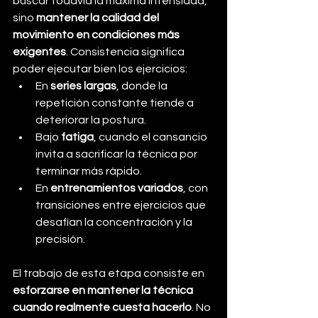
buscar todavía la máxima intensidad, 
sino 
mantener la calidad del 
movimiento en condiciones más 
exigentes
. Consistencia significa 
poder ejecutar bien los ejercicios:
En 
series largas
, donde la 
repetición constante tiende a 
deteriorar la postura.
Bajo 
fatiga
, cuando el cansancio 
invita a sacrificar la técnica por 
terminar más rápido.
En 
entrenamientos variados
, con 
transiciones entre ejercicios que 
desafían la concentración y la 
precisión.
El trabajo de esta etapa consiste en 
esforzarse en mantener la técnica 
cuando realmente cuesta hacerlo
. No 