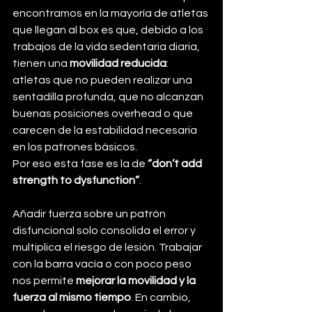
encontramos en la mayoría de atletas 
que llegan al box es que, debido a los 
trabajos de la vida sedentaria diaria, 
tienen una 
movilidad reducida
: 
atletas que no pueden realizar una 
sentadilla profunda, que no alcanzan 
buenas posiciones overhead o que 
carecen de la estabilidad necesaria 
en los patrones básicos.
Por eso esta fase es la de 
“don’t add 
strength to dysfunction”
. 
Añadir fuerza sobre un patrón 
disfuncional solo consolida el error y 
multiplica el riesgo de lesión. Trabajar 
con la barra vacía o con poco peso 
nos permite 
mejorar la movilidad y la 
fuerza al mismo tiempo
. En cambio, 