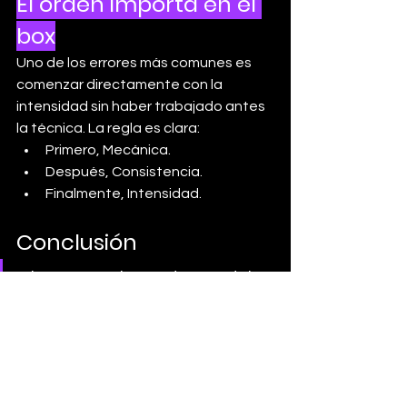
El orden importa en el 
box
Uno de los errores más comunes es 
comenzar directamente con la 
intensidad sin haber trabajado antes 
la técnica. La regla es clara:
Primero, Mecánica.
Después, Consistencia.
Finalmente, Intensidad.
Conclusión
El entrenamiento dentro del 
box no se trata de levantar 
más peso ni de terminar más 
rápido a cualquier precio. La 
verdadera progresión sigue un 