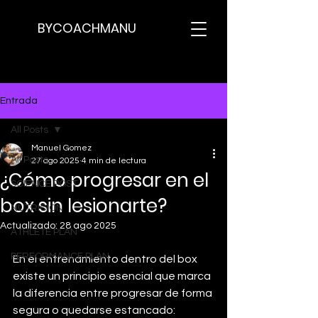
BYCOACHMANU
Entrada
All Posts
Manuel Gomez
All Posts
27 ago 2025
4 min de lectura
¿Cómo progresar en el
SCIENCE POST
box sin lesionarte?
NUTRICION
Actualizado:
28 ago 2025
ATHLETE PLAN
PERFORMANCE PLAN
En el entrenamiento dentro del box 
existe un principio esencial que marca 
la diferencia entre progresar de forma 
segura o quedarse estancado: 