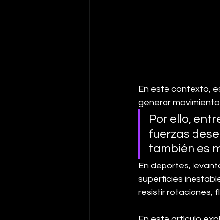
En este contexto, e
generar movimiento, 
Por ello, ent
fuerzas deseq
también es m
En deportes, levant
superficies inestab
resistir rotaciones,
En este artículo ex