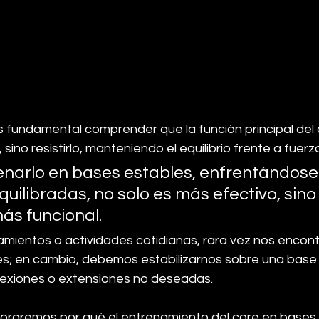
s fundamental comprender que la función principal del 
sino resistirlo, manteniendo el equilibrio frente a fuerz
renarlo en bases estables, enfrentándose
uilibradas, no solo es más efectivo, sino
ás funcional. 
amientos o actividades cotidianas, rara vez nos encon
les; en cambio, debemos estabilizarnos sobre una base 
 flexiones o extensiones no deseadas.
ploraremos por qué el entrenamiento del core en bases