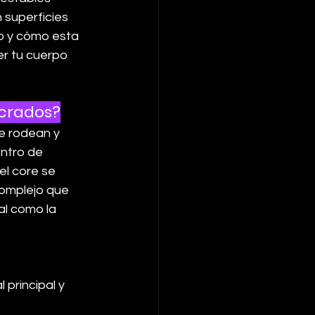
 superficies 
o y cómo esta 
er tu cuerpo 
ucrados?
e rodean y 
entro de 
el core se 
complejo que 
al como la 
principal y 