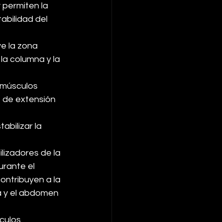
 permiten la 
abilidad del 
e la zona 
a columna y la 
 músculos 
 de extensión 
abilizar la 
lizadores de la 
urante el 
ntribuyen a la 
a y el abdomen 
culos 