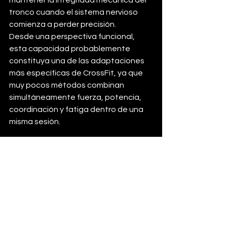
mantener la integridad mecánica del 
tronco cuando el sistema nervioso 
comienza a perder precisión.
Desde una perspectiva funcional, 
esta capacidad probablemente 
constituya una de las adaptaciones 
más específicas de CrossFit, ya que 
muy pocos métodos combinan 
simultáneamente fuerza, potencia, 
coordinación y fatiga dentro de una 
misma sesión.
Integración de las 
adaptaciones
El principal valor de la programación 
de CrossFit no reside en ninguna de 
estas modalidades por separado.
Su 