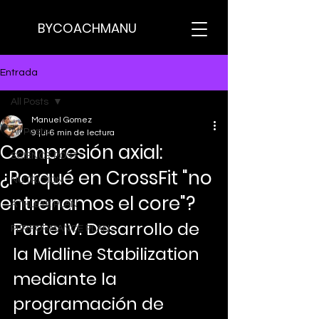
BYCOACHMANU
Entrada
All Posts
Manuel Gomez
All Posts
9 jul
6 min de lectura
Compresión axial:
SCIENCE POST
¿Porqué en CrossFit "no
NUTRICION
entrenamos el core"?
ATHLETE PLAN
Parte IV. Desarrollo de 
PERFORMANCE PLAN
la Midline Stabilization 
mediante la 
programación de 