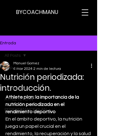
BYCOACHMANU
Entrada
All Posts
Manuel Gomez
All Posts
4 mar 2024
2 min de lectura
Nutrición periodizada:
SCIENCE POST
introducción.
NUTRICION
Athlete plan: la importancia de la 
ATHLETE PLAN
nutrición periodizada en el 
PERFORMANCE PLAN
rendimiento deportivo
En el ámbito deportivo, la nutrición 
juega un papel crucial en el 
rendimiento, la recuperación y la salud 