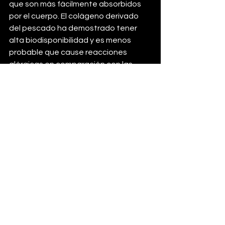
que son más fácilmente absorbidos 
por el cuerpo. El colágeno derivado 
del pescado ha demostrado tener 
alta biodisponibilidad y es menos 
probable que cause reacciones 
alérgicas en comparación con las 
fuentes bovinas o porcinas 
(Hwang et 
al., 2022)
.
Conclusión
La suplementación con 
colágeno ofrece una amplia 
gama de beneficios para los 
atletas, desde la mejora de la 
salud del cabello y la piel hasta 
el fortalecimiento de las 
articulaciones y la reducción 