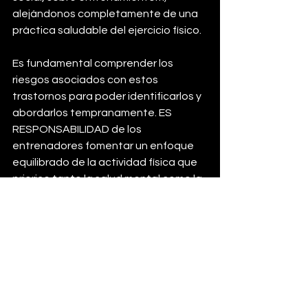
alejándonos completamente de una 
práctica saludable del ejercicio físico.
Es fundamental comprender los 
riesgos asociados con estos 
trastornos para poder identificarlos y 
abordarlos tempranamente. ES 
RESPONSABILIDAD de los 
entrenadores fomentar un enfoque 
equilibrado de la actividad física que 
priorice tanto la salud mental como la 
física.
REFERENCIAS
Smith, A. L., & Farrow, C. V. (2019). 
Body Dysmorphic Disorder 
Symptoms in Male Bodybuilders: 
The Role of Perfectionism and 