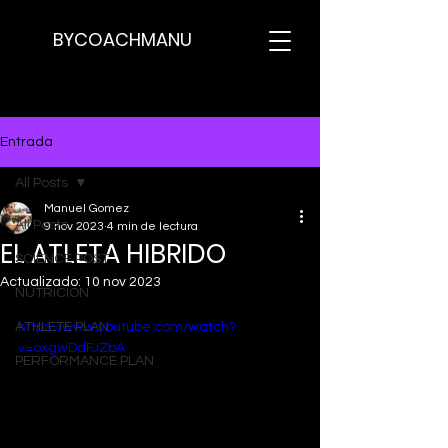
BYCOACHMANU
Entrada
All Posts
Manuel Gomez
All Posts
9 nov 2023
4 min de lectura
EL ATLETA HIBRIDO
SCIENCE POST
Actualizado:
10 nov 2023
NUTRICION
ATHLETE PLAN
https://www.youtube.com/watch?
v=oxgwDdFJZbA
PERFORMANCE PLAN