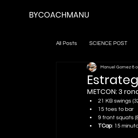
BYCOACHMANU
All Posts
SCIENCE POST
Manuel Gomez
8 
Estrate
METCON: 3 ron
21 KB swings (3
15 toes to bar
9 front squats (
TCap
: 15 minut