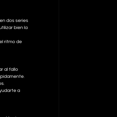
n dos series 
lizar bien la 
el ritmo de 
 al fallo 
ápidamente. 
os.
ayudarte a 