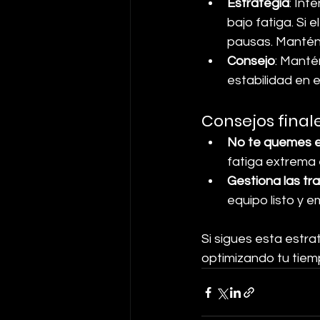
Estrategia
: Int
bajo fatiga. Si 
pausas. Mantén 
Consejo
: Manté
estabilidad en 
Consejos final
No te quemes e
fatiga extrema 
Gestiona las tr
equipo listo y 
Si sigues esta estrat
optimizando tu tiem