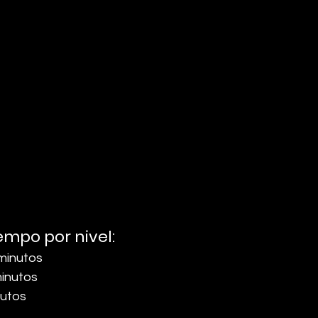
iempo por nivel
:
 minutos
minutos
nutos