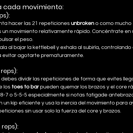
ra cada movimiento
:
eps)
:
enta hacer las 21 repeticiones 
unbroken
 o como mucho e
s un movimiento relativamente rápido. Concéntrate en uti
ulsar el peso.
hala al bajar la kettlebell y exhala al subirla, controlando 
a evitar agotarte prematuramente.
 reps)
:
í debes dividir las repeticiones de forma que evites llegar
 los 
toes to bar
 pueden quemar los brazos y el core r
 8-7 o 5-5-5 especialmente si notas fatigade antebraz
n un kip eficiente y usa la inercia del movimiento para 
eticiones sin usar solo la fuerza del core y brazos.
9 reps)
: