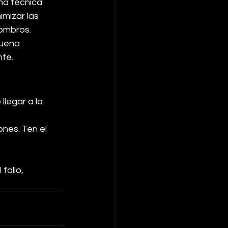
ena técnica 
imizar las 
hombros.
buena 
nte.
legar a la 
nes. Ten el 
fallo, 