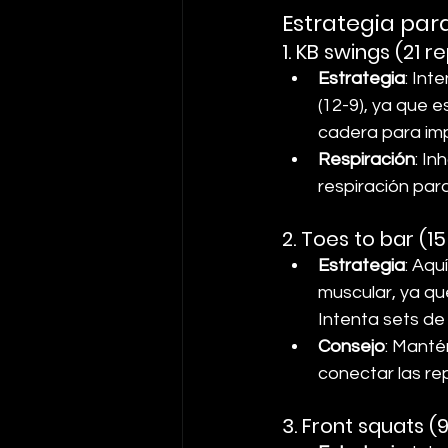
Estrategia pa
1. KB swings (21 r
Estrategia
: Int
(12-9), ya que e
cadera para imp
Respiración
: In
respiración par
2. Toes to bar (15
Estrategia
: Aqu
muscular, ya que
Intenta sets de
Consejo
: Manté
conectar las rep
3. Front squats (