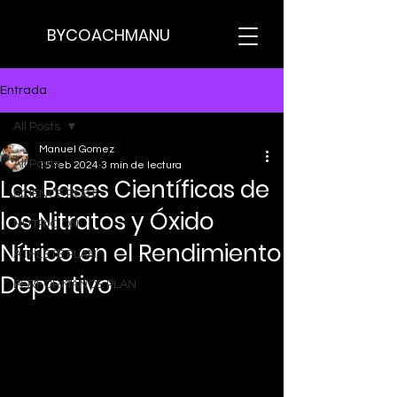
BYCOACHMANU
Entrada
All Posts
Manuel Gomez
All Posts
15 feb 2024
3 min de lectura
Las Bases Científicas de
SCIENCE POST
los Nitratos y Óxido
NUTRICION
Nítrico en el Rendimiento
ATHLETE PLAN
Deportivo
PERFORMANCE PLAN