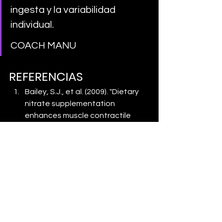
ingesta y la variabilidad 
individual. 
COACH MANU
REFERENCIAS
Bailey, S.J., et al. (2009). "Dietary 
nitrate supplementation 
enhances muscle contractile 
efficiency during knee-extensor 
exercise in humans." 
Journal of 
Applied Physiology
, 109(1), 135-
148.
Jones, A.M. (2014). "Influence of 
dietary nitrate on the 
physiological determinants of 
exercise performance: a critical 