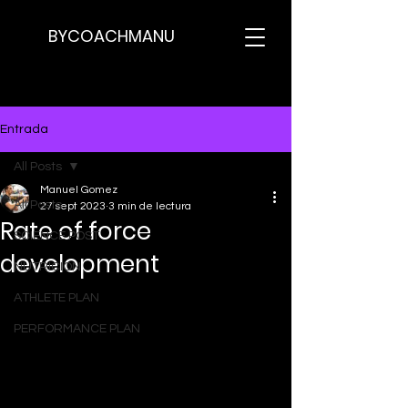
BYCOACHMANU
Entrada
All Posts
Manuel Gomez
All Posts
27 sept 2023
3 min de lectura
Rate of force
SCIENCE POST
development
NUTRICION
ATHLETE PLAN
PERFORMANCE PLAN