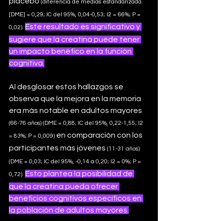
placebo
 (diferencia de medias estandarizada 
[DME] = 0,29; IC del 95%, 0,04-0,53; I2 = 66%; P = 
Este resultado es significativo y 
0,02).
sugiere que la creatina puede tener 
un impacto benéfico en la función 
cognitiva.
Al desglosar estos hallazgos se 
observa que la mejora en la memoria 
era más notable en adultos mayores 
(66-76 años) (DME = 0,88; IC del 95%, 0,22-1,55; I2 
en comparación con los 
= 83%; P = 0,009) 
participantes más jóvenes
 (11-31 años) 
(DME = 0,03; IC del 95%, -0,14 a 0,20; I2 = 0%; P = 
Esto plantea la posibilidad de 
0,72).
que la creatina pueda ofrecer 
beneficios cognitivos específicos en 
la población de adultos mayores.