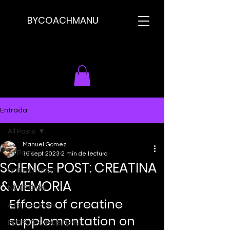
BYCOACHMANU
Entrada
All Posts
Manuel Gomez
All Posts
16 sept 2023
2 min de lectura
SCIENCE POST: CREATINA
SCIENCE POST
& MEMORIA
NUTRICION
Effects of creatine 
ATHLETE PLAN
supplementation on 
PERFORMANCE PLAN