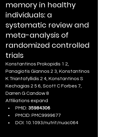
memory in healthy 
individuals: a 
systematic review and 
meta-analysis of 
randomized controlled 
trials
Konstantinos Prokopidis
1
2
, 
Panagiotis Giannos
2
3
, 
Konstantinos 
K Triantafyllidis
2
4
, 
Konstantinos S 
Kechagias
2
5
6
, 
Scott C Forbes
7
, 
Darren G Candow
8
Affiliations expand
PMID: 
35984306
PMCID: 
PMC9999677
DOI: 
10.1093/nutrit/nuac064