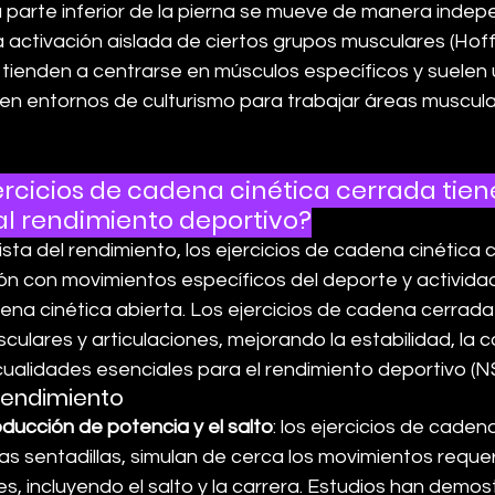
a parte inferior de la pierna se mueve de manera indep
 activación aislada de ciertos grupos musculares (Hoff
 tienden a centrarse en músculos específicos y suelen u
o en entornos de culturismo para trabajar áreas muscula
jercicios de cadena cinética cerrada tie
al rendimiento deportivo?
sta del rendimiento, los ejercicios de cadena cinética 
ón con movimientos específicos del deporte y actividad
dena cinética abierta. Los ejercicios de cadena cerrada
culares y articulaciones, mejorando la estabilidad, la c
 cualidades esenciales para el rendimiento deportivo (N
 rendimiento
oducción de potencia y el salto
: los ejercicios de cadena
as sentadillas, simulan de cerca los movimientos requer
, incluyendo el salto y la carrera. Estudios han demos