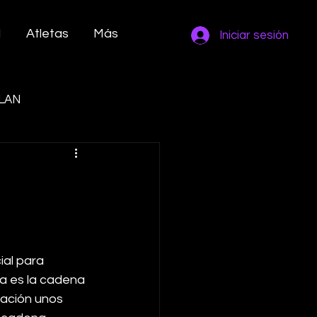
M
Atletas
Más
Iniciar sesión
LAN
ial para 
ea es la cadena 
lación unos 