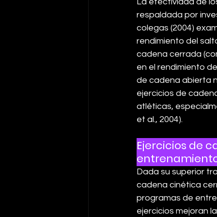
La efectividad de lo
respaldada por inves
colegas (2004) exami
rendimiento del salt
cadena cerrada (com
en el rendimiento de
de cadena abierta n
ejercicios de caden
atléticas, especial
et al., 2004).
Ejercicios de
entrenamiento
Dada su superior tra
cadena cinética ce
programas de entre
ejercicios mejoran la