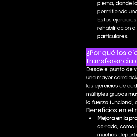
pierna, donde l
permitiendo una
Estos ejercicios
rehabilitación 
particulares.
¿Por qué los e
transferencia 
Desde el punto de vi
una mayor correlaci
los ejercicios de ca
múltiples grupos mus
la fuerza funcional,
Beneficios en el
Mejora en la pr
cerrada, como l
muchos deportes