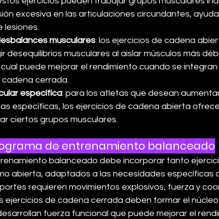
 estos ejercicios pueden trabajar grupos musculares indi
sión excesiva en las articulaciones circundantes, ayuda
 lesiones.
desbalances musculares
: los ejercicios de cadena abie
r desequilibrios musculares al aislar músculos más débi
lo cual puede mejorar el rendimiento cuando se integran
 cadena cerrada.
cular específica
: para los atletas que desean aumenta
as específicas, los ejercicios de cadena abierta ofrec
jar ciertos grupos musculares.
rograma de entrenamiento balanceado
renamiento balanceado debe incorporar tanto ejercic
mo abierta, adaptados a las necesidades específicas de
eportes requieren movimientos explosivos, fuerza y coo
 ejercicios de cadena cerrada deben formar el núcleo d
esarrollan fuerza funcional que puede mejorar el rendi