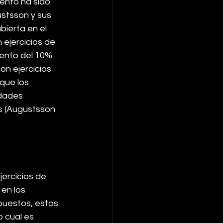
ento ha sido 
stsson y sus 
ierta en el 
 ejercicios de 
ento del 10% 
on ejercicios 
que los 
dades 
s (Augustsson 
jercicios de 
en los 
uestos, estos 
o cual es 