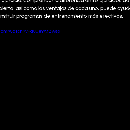
 ejercicio. Comprender la diferencia entre ejercicios d
bierta, así como las ventajas de cada uno, puede ayuda
nstruir programas de entrenamiento más efectivos.
.com/watch?v=avUeYAtZwso