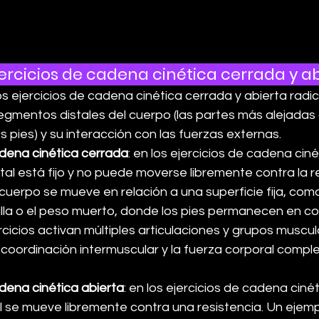
jercicios de cadena cinética cerrada y a
los ejercicios de cadena cinética cerrada y abierta radic
gmentos distales del cuerpo (las partes más alejadas d
 pies) y su interacción con las fuerzas externas.
adena cinética cerrada
: en los ejercicios de cadena ciné
al está fijo y no puede moverse libremente contra la re
 cuerpo se mueve en relación a una superficie fija, como
lla o el peso muerto, donde los pies permanecen en co
rcicios activan múltiples articulaciones y grupos muscul
coordinación intermuscular y la fuerza corporal compl
adena cinética abierta
: en los ejercicios de cadena cinét
 se mueve libremente contra una resistencia. Un ejemplo