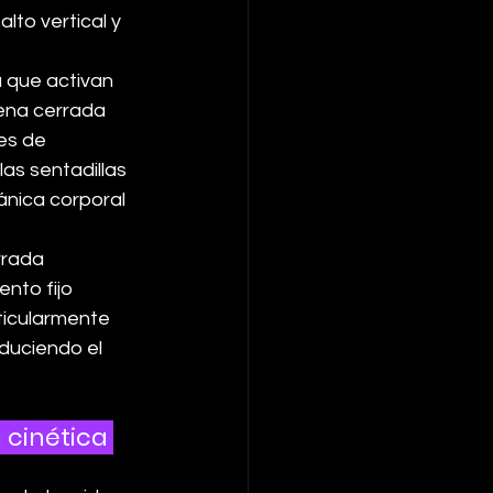
lto vertical y 
a que activan 
dena cerrada 
es de 
as sentadillas 
ánica corporal 
rrada 
nto fijo 
ticularmente 
educiendo el 
 cinética 