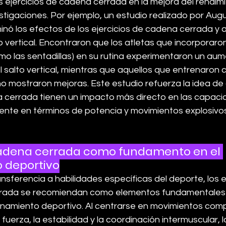
s ejercicios de cadena cerrada en la mejora del rendimi
tigaciones. Por ejemplo, un estudio realizado por Augu
nó los efectos de los ejercicios de cadena cerrada y ab
o vertical. Encontraron que los atletas que incorporaron
o las sentadillas) en su rutina experimentaron un aum
l salto vertical, mientras que aquellos que entrenaron c
o mostraron mejoras. Este estudio refuerza la idea de 
a cerrada tienen un impacto más directo en las capaci
mente en términos de potencia y movimientos explosivo
 cadena cerrada como fundamento en el 
 deportivo
nsferencia a habilidades específicas del deporte, los e
rrada se recomiendan como elementos fundamentales 
namiento deportivo. Al centrarse en movimientos comp
 fuerza, la estabilidad y la coordinación intermuscular, l