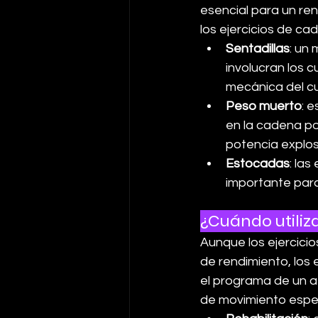
esencial para un re
los ejercicios de ca
Sentadillas
: un 
involucran los cu
mecánica del cue
Peso muerto
: 
en la cadena po
potencia explos
Estocadas
: las
importante para
¿Cuándo utiliz
Aunque los ejercici
de rendimiento, los
el programa de un a
de movimiento especí