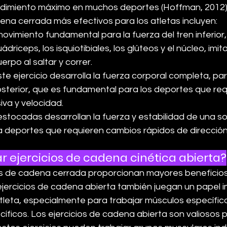
ndimiento máximo en muchos deportes (Hoffman, 2012)
dena cerrada más efectivos para los atletas incluyen:
movimiento fundamental para la fuerza del tren inferior, 
ádriceps, los isquiotibiales, los glúteos y el núcleo, imit
rpo al saltar y correr.
este ejercicio desarrolla la fuerza corporal completa, pa
sterior, que es fundamental para los deportes que req
iva y velocidad.
 estocadas desarrollan la fuerza y estabilidad de una so
 deportes que requieren cambios rápidos de dirección y
ar ejercicios de cadena cinética abierta?
os de cadena cerrada proporcionan mayores beneficios
 ejercicios de cadena abierta también juegan un papel 
tleta, especialmente para trabajar músculos específic
ficos. Los ejercicios de cadena abierta son valiosos p