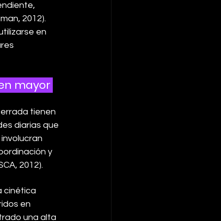
endiente, 
man, 2012). 
tilizarse en 
res 
nen mayor 
cerrada tienen 
es diarias que 
 involucran 
oordinación y 
SCA, 2012).
 cinética 
idos en 
trado una alta 