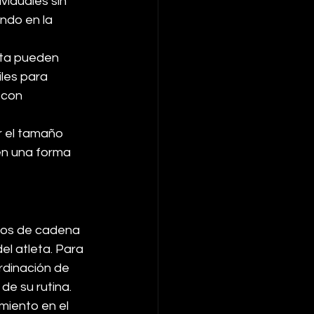
viduales sin 
ndo en la 
rta pueden 
les para 
 con 
r el tamaño 
en una forma 
ios de cadena 
l atleta. Para 
rdinación de 
e su rutina. 
miento en el 