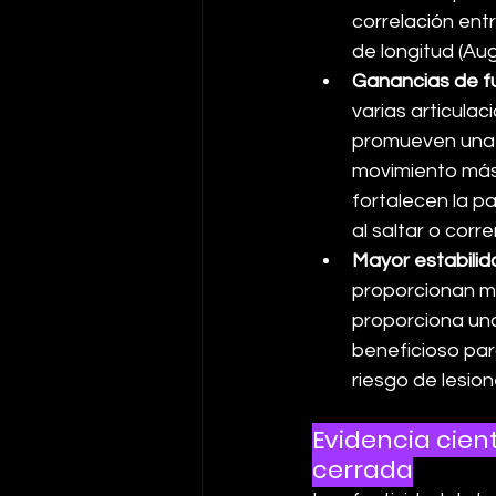
correlación entr
de longitud (Aug
Ganancias de f
varias articula
promueven una 
movimiento más e
fortalecen la p
al saltar o corr
Mayor estabilida
proporcionan mej
proporciona una
beneficioso para
riesgo de lesio
Evidencia cient
cerrada