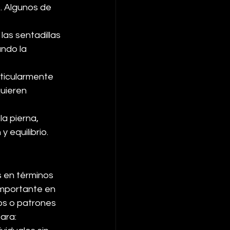
. Algunos de 
las sentadillas 
ando la 
rticularmente 
uieren 
la pierna, 
 equilibrio.
 en términos 
importante en 
os o patrones 
ara: