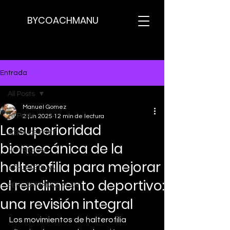
BYCOACHMANU
Entrada
All Posts
Manuel Gomez
All Posts
2 jun 2025
12 min de lectura
La superioridad
SCIENCE POST
biomecánica de la
NUTRICION
halterofilia para mejorar
ATHLETE PLAN
el rendimiento deportivo:
PERFORMANCE PLAN
una revisión integral
Los movimientos de halterofilia 