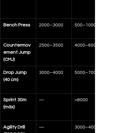
Bench Press
2000–3000
500–1000
Countermov
2500–3500
4000–6000
ement Jump 
(CMJ)
Drop Jump 
3000–4000
5000–7000
(40 cm)
Sprint 30m 
—
>8000
(máx)
Agility Drill 
—
3000–4000