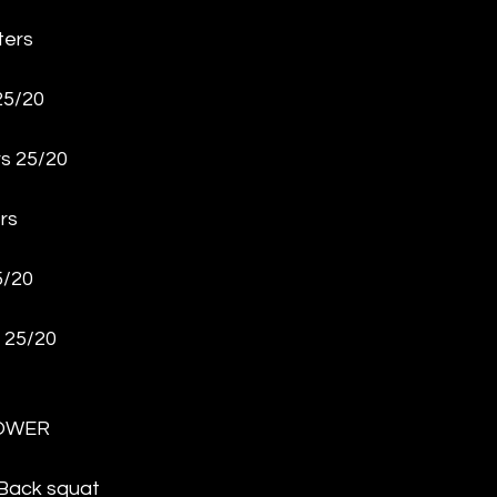
ters
25/20
rs 25/20
rs
5/20
s 25/20
OWER
Back squat