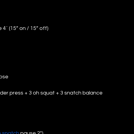
 4´ (15” on / 15” off)
pose
der press + 3 oh squat + 3 snatch balance
n snatch
 pause 2")