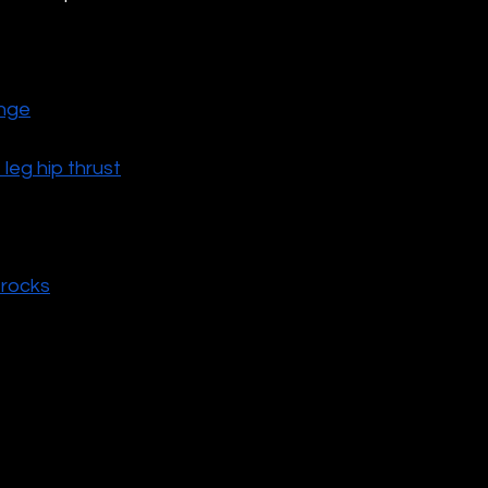
lunge
 leg hip thrust
 rocks