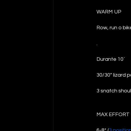
WARM UP
Row, run o bike
.
Durante 10´
30/30" lizard 
3 snatch shoul
MAX EFFORT 
6-8* (
3 positio