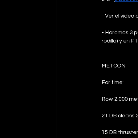
- Ver el video 
- Haremos 3 pa
rodilla) y en P
METCON 
For time:
Row 2,000 me
21 DB cleans 
15 DB thruste