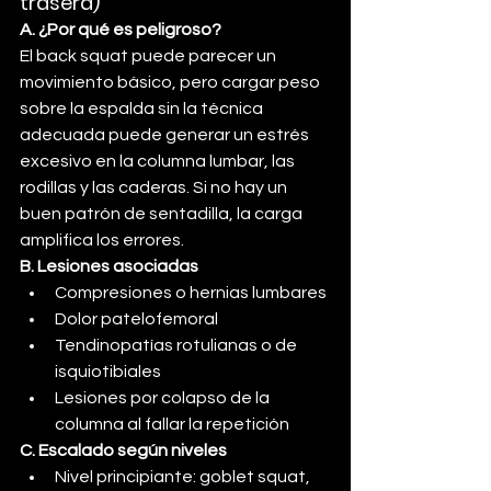
trasera)
A. ¿Por qué es peligroso?
El back squat puede parecer un 
movimiento básico, pero cargar peso 
sobre la espalda sin la técnica 
adecuada puede generar un estrés 
excesivo en la columna lumbar, las 
rodillas y las caderas. Si no hay un 
buen patrón de sentadilla, la carga 
amplifica los errores.
B. Lesiones asociadas
Compresiones o hernias lumbares
Dolor patelofemoral
Tendinopatías rotulianas o de 
isquiotibiales
Lesiones por colapso de la 
columna al fallar la repetición
C. Escalado según niveles
Nivel principiante: goblet squat, 