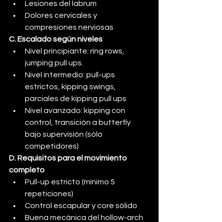
Lesiones del labrum
Dolores cervicales y 
compresiones nerviosas
C. Escalado según niveles
Nivel principiante: ring rows, 
jumping pull ups. 
Nivel intermedio: pull-ups 
estrictos, kipping swings, 
parciales de kipping pull ups
Nivel avanzado: kipping con 
control, transición a butterfly 
bajo supervisión (sólo 
competidores)
D. Requisitos para el movimiento 
completo
Pull-up estricto (mínimo 5 
repeticiones)
Control escapular y core sólido
Buena mecánica del hollow-arch