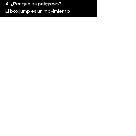
A. ¿Por qué es peligroso?
El box jump es un movimiento 
pliométrico explosivo que implica un 
salto vertical hacia una superficie 
elevada. El peligro aumenta cuando 
se realiza con fatiga o sin control 
técnico, lo que puede provocar 
caídas, tropiezos o impactos directos 
en la tibia. También existe riesgo si se 
desciende con rebote o con una mala 
mecánica de aterrizaje.
B. Lesiones asociadas
Lesiones de rodilla (menisco, 
ligamentos cruzados) y cadera
Impactos traumáticos en la tibia 
por fallar el salto
Sobrecargas articulares por 
descensos repetidos sin control
C. Escalado según niveles