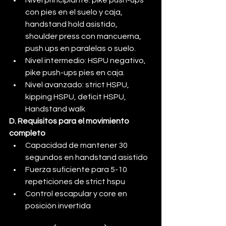
Nivel principiante: pike push-ups 
con pies en el suelo y caja, 
handstand hold asistido, 
shoulder press con mancuerna, 
push ups en paralelas o suelo.
Nivel intermedio: HSPU negativo, 
pike push-ups pies en caja.
Nivel avanzado: strict HSPU, 
kipping HSPU, deficit HSPU, 
Handstand walk
D. Requisitos para el movimiento 
completo
Capacidad de mantener 30 
segundos en handstand asistido
Fuerza suficiente para 5-10 
repeticiones de strict hspu
Control escapular y core en 
posición invertida