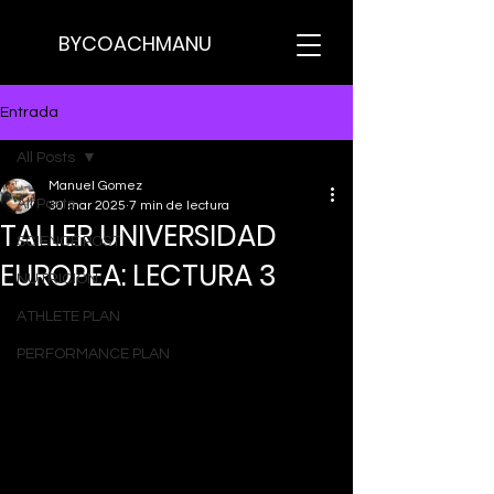
BYCOACHMANU
Entrada
All Posts
Manuel Gomez
All Posts
30 mar 2025
7 min de lectura
TALLER UNIVERSIDAD
SCIENCE POST
EUROPEA: LECTURA 3
NUTRICION
ATHLETE PLAN
PERFORMANCE PLAN