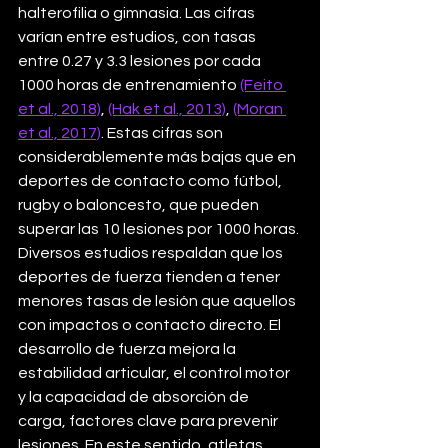
halterofilia o gimnasia. Las cifras 
varían entre estudios, con tasas 
entre 0.27 y 3.3 lesiones por cada 
1000 horas de entrenamiento 
(Feito 
et al., 2018)
, 
(Hak et al., 2013)
, 
(Moran 
et al., 2017)
. Estas cifras son 
considerablemente más bajas que en 
deportes de contacto como fútbol, 
rugby o baloncesto, que pueden 
superar las 10 lesiones por 1000 horas.
Diversos estudios respaldan que los 
deportes de fuerza tienden a tener 
menores tasas de lesión que aquellos 
con impactos o contacto directo. El 
desarrollo de fuerza mejora la 
estabilidad articular, el control motor 
y la capacidad de absorción de 
carga, factores clave para prevenir 
lesiones. En este sentido, atletas 