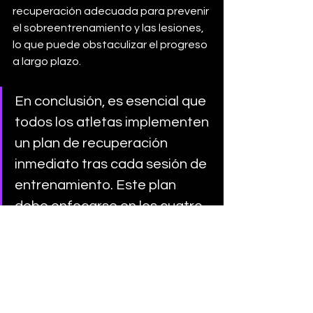
recuperación adecuada para prevenir 
el sobreentrenamiento y las lesiones, 
lo que puede obstaculizar el progreso 
a largo plazo.
En conclusión, es esencial que 
todos los atletas implementen 
un plan de recuperación 
inmediato tras cada sesión de 
entrenamiento. Este plan 
debe enfocarse en los cuatro 
aspectos clave: rehidratación, 
reabastecimiento de energía, 
reparación muscular y 
relajación. Una estrategia 
efectiva de recuperación no 