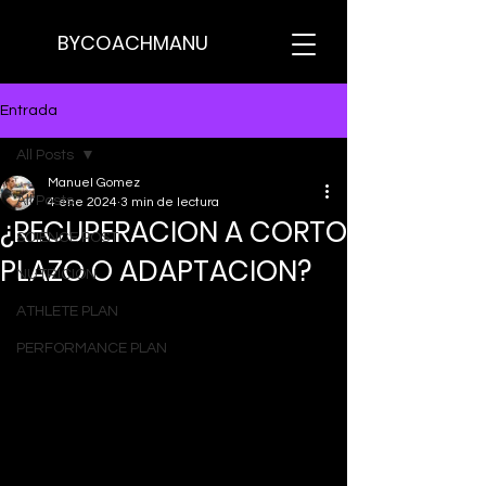
BYCOACHMANU
Entrada
All Posts
Manuel Gomez
All Posts
4 ene 2024
3 min de lectura
¿RECUPERACION A CORTO
SCIENCE POST
PLAZO O ADAPTACION?
NUTRICION
ATHLETE PLAN
PERFORMANCE PLAN