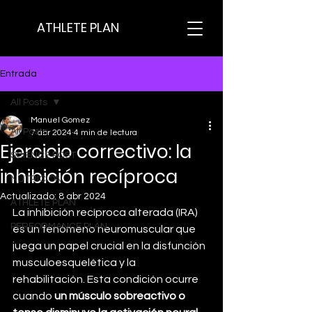
ATHLETE PLAN
Entrada
All Posts
Manuel Gomez
All Posts
7 abr 2024
4 min de lectura
Ejercicio correctivo: la
SCIENCE POST
inhibición recíproca
NUTRICION
Actualizado:
8 abr 2024
ATHLETE PLAN
La inhibición recíproca alterada (IRA) 
PERFORMANCE PLAN
es un fenómeno neuromuscular que 
juega un papel crucial en la disfunción 
musculoesquelética y la 
rehabilitación. Esta condición ocurre 
cuando 
un músculo sobreactivo o 