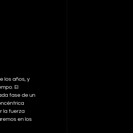
 los años, y 
mpo. El 
ada fase de un 
oncéntrica 
 la fuerza 
aremos en los 