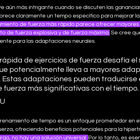
ve aún más intrigante cuando se discuten las ganancias
vorece claramente un tempo específico para mejorar la 
amiento de fuerza más rápido parece ofrecer mayores 
to de fuerza explosiva y de fuerza máxima.
 Se cree qu
ente para las adaptaciones neurales.
rápida de ejercicios de fuerza desafía el
 que potencialmente lleva a mayores adap
. Estas adaptaciones pueden traducirse 
fuerza más significativas con el tiempo.
NU
ntrenamiento de tempo es un enfoque prometedor en el
rza, ofreciendo beneficios potenciales para la hipertr
go, no hay una solución universal. 
Por lo tanto, es esen