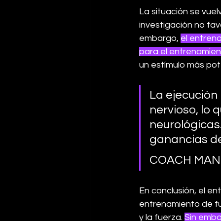
La situación se vuel
investigación no fa
embargo, 
el entren
para el entrenamien
un estímulo más pot
La ejecución 
nervioso, lo
neurológicas
ganancias de 
COACH MA
En conclusión, el e
entrenamiento de fue
y la fuerza. 
Sin embar