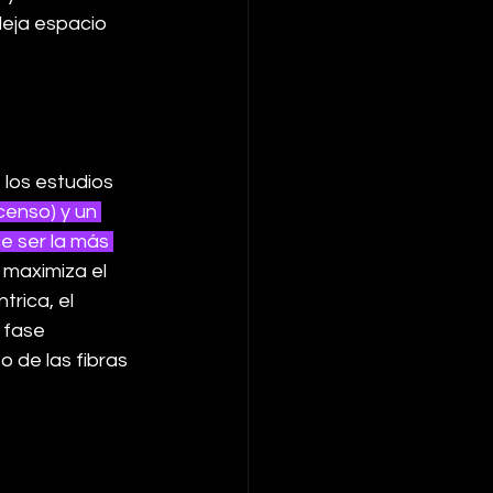
deja espacio 
los estudios 
censo) y un 
e ser la más 
maximiza el 
rica, el 
 fase 
 de las fibras 