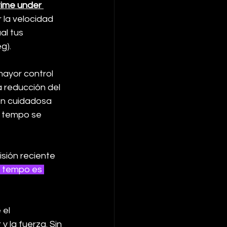
time under 
 la velocidad 
al tus 
g). 
ayor control 
 reducción del 
ión cuidadosa 
n tempo se 
isión reciente 
 tempo es 
el 
 la fuerza. Sin 