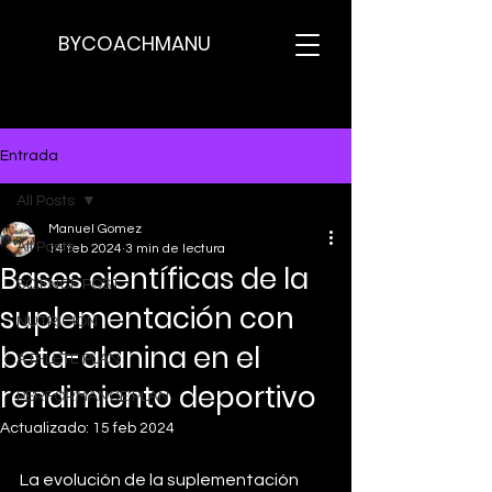
BYCOACHMANU
Entrada
All Posts
Manuel Gomez
All Posts
14 feb 2024
3 min de lectura
Bases científicas de la
SCIENCE POST
suplementación con
NUTRICION
beta-alanina en el
ATHLETE PLAN
rendimiento deportivo
PERFORMANCE PLAN
Actualizado:
15 feb 2024
La evolución de la suplementación 