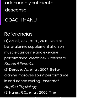
adecuado y suficiente 
descanso. 
COACH MANU
Referencias
(1) Artioli, G.G., et al., 2010. Role of 
beta-alanine supplementation on 
muscle carnosine and exercise 
performance. 
Medicine & Science in 
Sports & Exercise
.
(2) Derave, W., et al., 2007. Beta-
alanine improves sprint performance 
in endurance cycling. 
Journal of 
Applied Physiology
.
(3) Harris, R.C., et al., 2006. The 
absorption of orally supplied beta-
alanine and its effect on muscle 