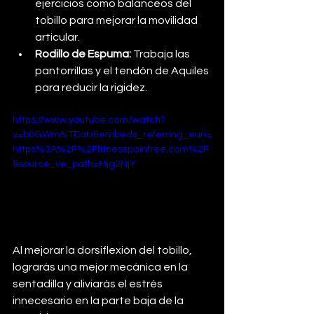
ejercicios como balanceos del 
tobillo para mejorar la movilidad 
articular.
Rodillo de Espuma:
 Trabaja las 
pantorrillas y el tendón de Aquiles 
para reducir la rigidez.
https://www.youtube.com/watch?
v=b0GWm5jTDaU&embeds_referring_euri=
https%3A%2F%2Ffitnesspainfree.com%2F
&source_ve_path=Mjg2NjY
Al mejorar la dorsiflexión del tobillo, 
lograrás una mejor mecánica en la 
sentadilla y aliviarás el estrés 
innecesario en la parte baja de la 