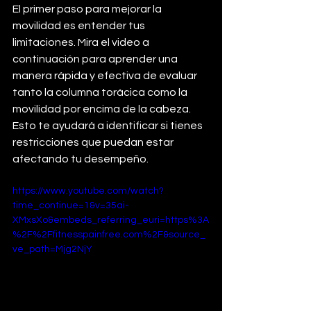
El primer paso para mejorar la 
movilidad es entender tus 
limitaciones. Mira el video a 
continuación para aprender una 
manera rápida y efectiva de evaluar 
tanto la columna torácica como la 
movilidad por encima de la cabeza. 
Esto te ayudará a identificar si tienes 
restricciones que puedan estar 
afectando tu desempeño.
https://www.youtube.com/watch?
time_continue=1&v=35ai-
XMxsXo&embeds_referring_euri=https%3A
%2F%2Ffitnesspainfree.com%2F&source_
ve_path=Mjg2NjY