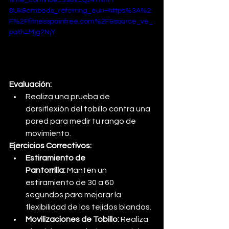
time_continue=39&v=Qz41NhM-
8Uk&embeds_referring_euri=https%3A%2
F%2Ffitnesspainfree.com%2F&source_ve_
path=Mjg2NjY
Evaluación:
Realiza una prueba de 
dorsiflexión del tobillo contra una 
pared para medir tu rango de 
movimiento.
Ejercicios Correctivos:
Estiramiento de 
Pantorrilla:
 Mantén un 
estiramiento de 30 a 60 
segundos para mejorar la 
flexibilidad de los tejidos blandos.
Movilizaciones de Tobillo:
 Realiza 