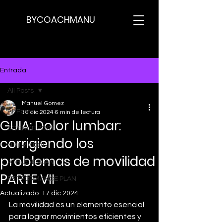
BYCOACHMANU
Entrada
All Posts
Manuel Gomez
All Posts
16 dic 2024
6 min de lectura
GUIA: Dolor lumbar:
SCIENCE POST
corrigiendo los
NUTRICION
problemas de movilidad
ATHLETE PLAN
PARTE VII
PERFORMANCE PLAN
Actualizado:
17 dic 2024
La movilidad es un elemento esencial 
para lograr movimientos eficientes y 