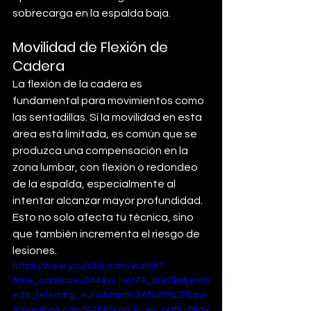
sobrecarga en la espalda baja.
Movilidad de Flexión de 
Cadera
La flexión de la cadera es 
fundamental para movimientos como 
las sentadillas. Si la movilidad en esta 
área está limitada, es común que se 
produzca una compensación en la 
zona lumbar, con flexión o redondeo 
de la espalda, especialmente al 
intentar alcanzar mayor profundidad. 
Esto no solo afecta tu técnica, sino 
que también incrementa el riesgo de 
lesiones.
https://www.youtube.com/watch?
time_continue=344&v=1wz74_WeClw&emb
eds_referring_euri=https%3A%2F%2Ffitne
sspainfree.com%2F&source_ve_path=Mjg2