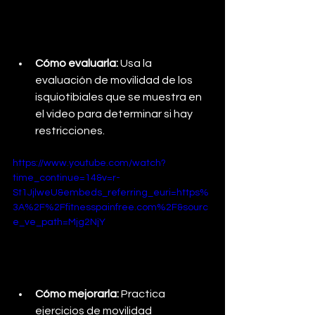
Cómo evaluarla: 
Usa la 
evaluación de movilidad de los 
isquiotibiales que se muestra en 
el video para determinar si hay 
restricciones.
https://www.youtube.com/watch?
time_continue=14&v=r-
St1JjlweU&embeds_referring_euri=https%
3A%2F%2Ffitnesspainfree.com%2F&sourc
e_ve_path=Mjg2NjY
Cómo mejorarla: 
Practica 
ejercicios de movilidad 