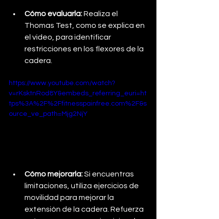
Cómo evaluarla: 
Realiza el 
Thomas Test, como se explica en 
el video, para identificar 
restricciones en los flexores de la 
cadera.
https://www.youtube.com/watch?
v=rKsktnRod8Y&embeds_referring_euri=ht
tps%3A%2F%2Ffitnesspainfree.com%2F&s
ource_ve_path=Mjg2NjY
Cómo mejorarla: 
Si encuentras 
limitaciones, utiliza ejercicios de 
movilidad para mejorar la 
extensión de la cadera. Refuerza 