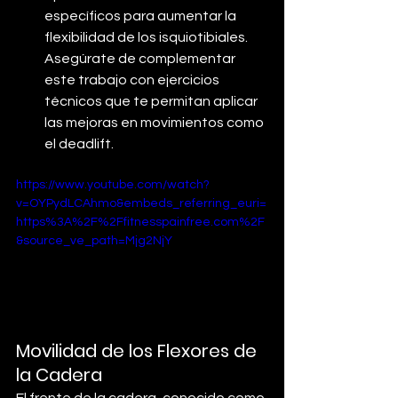
específicos para aumentar la 
flexibilidad de los isquiotibiales. 
Asegúrate de complementar 
este trabajo con ejercicios 
técnicos que te permitan aplicar 
las mejoras en movimientos como 
el deadlift.
https://www.youtube.com/watch?
v=OYPydLCAhmo&embeds_referring_euri=
https%3A%2F%2Ffitnesspainfree.com%2F
&source_ve_path=Mjg2NjY
Movilidad de los Flexores de 
la Cadera
El frente de la cadera, conocido como 