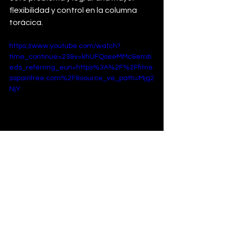
flexibilidad y control en la columna 
torácica.
https://www.youtube.com/watch?
time_continue=23&v=khUFQseeMMc&emb
eds_referring_euri=https%3A%2F%2Ffitne
sspainfree.com%2F&source_ve_path=Mjg2
NjY
Movilidad de los hombros: 
impacto en el rendimiento
La movilidad de los hombros es 
fundamental para movimientos como 
el press de hombros, el snatch y otros 
levantamientos por encima de la 
cabeza. Las limitaciones en esta área 