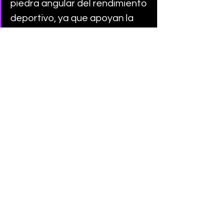
piedra angular del rendimiento 
deportivo, ya que apoyan la 
producción de energía, la 
recuperación y la función 
cognitiva. 
A través de una planificación 
cuidadosa de la ingesta de 
carbohidratos, los atletas 
pueden optimizar su 
rendimiento tanto en el 
entrenamiento como en la 
competición. 
A pesar de las tendencias 
dietéticas emergentes, el 