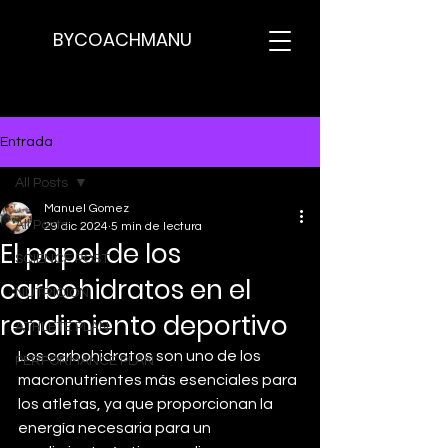
BYCOACHMANU
Entrada
All Posts
Manuel Gomez
All Posts
29 dic 2024
5 min de lectura
El papel de los
SCIENCE POST
carbohidratos en el
NUTRICION
rendimiento deportivo
ATHLETE PLAN
Los carbohidratos son uno de los 
PERFORMANCE PLAN
macronutrientes más esenciales para 
los atletas, ya que proporcionan la 
energía necesaria para un 