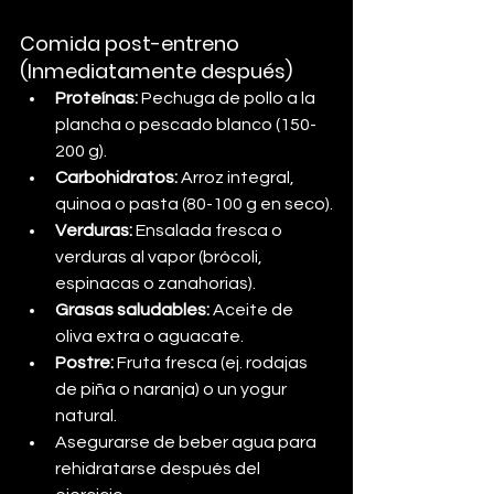
Comida post-entreno 
(Inmediatamente después)
Proteínas:
 Pechuga de pollo a la 
plancha o pescado blanco (150-
200 g).
Carbohidratos:
 Arroz integral, 
quinoa o pasta (80-100 g en seco).
Verduras:
 Ensalada fresca o 
verduras al vapor (brócoli, 
espinacas o zanahorias).
Grasas saludables:
 Aceite de 
oliva extra o aguacate.
Postre:
 Fruta fresca (ej. rodajas 
de piña o naranja) o un yogur 
natural.
Asegurarse de beber agua para 
rehidratarse después del 