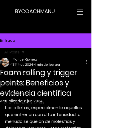
BYCOACHMANU
Entrada
All Posts
Manuel Gomez
All Posts
17 may 2024
4 min de lectura
Foam rolling y trigger
SCIENCE POST
points: Beneficios y
NUTRICION
evidencia científica
ATHLETE PLAN
Actualizado:
8 jun 2024
PERFORMANCE PLAN
Los atletas, especialmente aquellos 
que entrenan con alta intensidad, a 
menudo se quejan de molestias y 