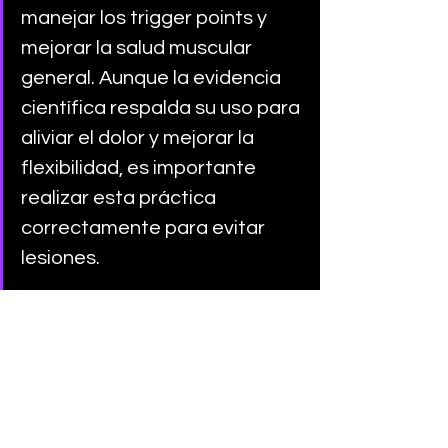
manejar los trigger points y 
mejorar la salud muscular 
general. Aunque la evidencia 
científica respalda su uso para 
aliviar el dolor y mejorar la 
flexibilidad, es importante 
realizar esta práctica 
correctamente para evitar 
lesiones. 
COACH MANU
Referencias
Simons, D.G., Travell, J.G., Simons, 
L.S. (1999). 
Myofascial Pain and 
Dysfunction: The Trigger Point 
Manual. Volume 1. Upper Half of 