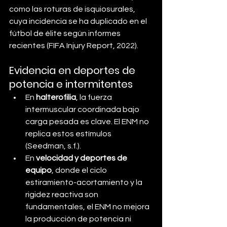
como las roturas de isquiosurales, 
cuya incidencia se ha duplicado en el 
fútbol de élite según informes 
recientes (FIFA Injury Report, 2022).
Evidencia en deportes de 
potencia e intermitentes
En 
halterofilia
, la fuerza 
intermuscular coordinada bajo 
carga pesada es clave. El ENM no 
replica estos estímulos 
(Seedman, s.f.).
En 
velocidad y deportes de 
equipo
, donde el ciclo 
estiramiento-acortamiento y la 
rigidez reactiva son 
fundamentales, el ENM no mejora 
la producción de potencia ni 