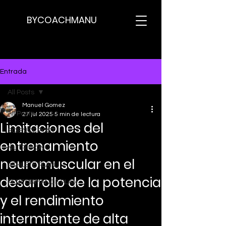
BYCOACHMANU
Entrada
All Posts
Manuel Gomez
All Posts
27 jul 2025
5 min de lectura
Limitaciones del
SCIENCE POST
entrenamiento
NUTRICION
neuromuscular en el
ATHLETE PLAN
desarrollo de la potencia
PERFORMANCE PLAN
y el rendimiento
intermitente de alta