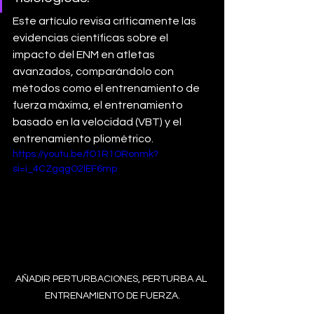
Este artículo revisa críticamente las 
evidencias científicas sobre el 
impacto del ENM en atletas 
avanzados, comparándolo con 
métodos como el entrenamiento de 
fuerza máxima, el entrenamiento 
basado en la velocidad (VBT) y el 
entrenamiento pliométrico.
https://youtu.be/fO1R1ORonmk?
si=i_4CZgqgO2lEF6mp
AÑADIR PERTURBACIONES, PERTURBA AL 
ENTRENAMIENTO DE FUERZA.