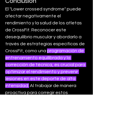
Conclusión
El "Lower crossed syndrome" puede 
afectar negativamente el 
rendimiento y la salud de los atletas 
de CrossFit. Reconocer este 
desequilibrio muscular y abordarlo a 
través de estrategias específicas de 
CrossFit, como una 
programación de 
entrenamiento equilibrada y la 
corrección de técnica, es crucial para 
optimizar el rendimiento y prevenir 
lesiones en este deporte de alta 
intensidad.
 Al trabajar de manera 
proactiva para corregir estos 
desequilibrios musculares, los atletas 
de CrossFit pueden alcanzar su 
máximo potencial y disfrutar de una 
trayectoria deportiva más larga y 
exitosa.