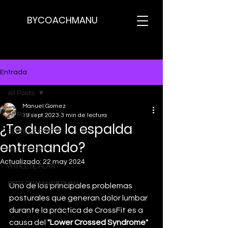
BYCOACHMANU
Entrada
All Posts
Manuel Gomez
All Posts
19 sept 2023
3 min de lectura
¿Te duele la espalda
SCIENCE POST
entrenando?
NUTRICION
Actualizado:
22 may 2024
ATHLETE PLAN
PERFORMANCE PLAN
Uno de los principales problemas 
posturales que generan dolor lumbar 
durante la práctica de CrossFit es a 
causa del 
"Lower Crossed Syndrome" 