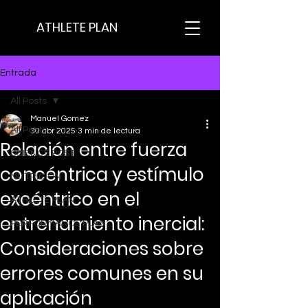
ATHLETE PLAN
Entrada
All Posts
Manuel Gomez
All Posts
30 abr 2025
3 min de lectura
Relación entre fuerza
SCIENCE POST
concéntrica y estímulo
NUTRICION
excéntrico en el
ATHLETE PLAN
entrenamiento inercial:
PERFORMANCE PLAN
Consideraciones sobre
errores comunes en su
aplicación