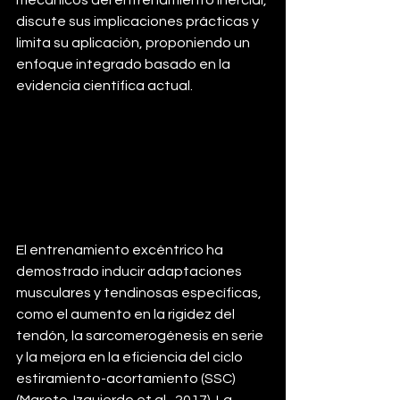
mecánicos del entrenamiento inercial, 
discute sus implicaciones prácticas y 
limita su aplicación, proponiendo un 
enfoque integrado basado en la 
evidencia científica actual.
El entrenamiento excéntrico ha 
demostrado inducir adaptaciones 
musculares y tendinosas específicas, 
como el aumento en la rigidez del 
tendón, la sarcomerogénesis en serie 
y la mejora en la eficiencia del ciclo 
estiramiento-acortamiento (SSC) 
(Maroto-Izquierdo et al., 2017). La 