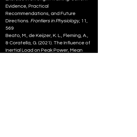
Evidence, Practical 
Recommendations, and Future 
Directions. 
Frontiers in Physiology
, 11, 
569
Beato, M., de Keijzer, K. L., Fleming, A., 
& Coratella, G. (2021). The Influence of 
Inertial Load on Peak Power, Mean 
Power, and Peak Velocity During 
Flywheel Squat Exercise in 
Professional Soccer Players. 
International Journal of Sports 
Physiology and Performance
, 16(5), 
681–686. 
de Hoyo, M., de la Torre, A., Moreno-
Azze, A., et al. (2015). Effects of 
Flywheel Resistance Training on 
Young Soccer Players’ Explosive 
Abilities. 
Journal of Sports Science and 