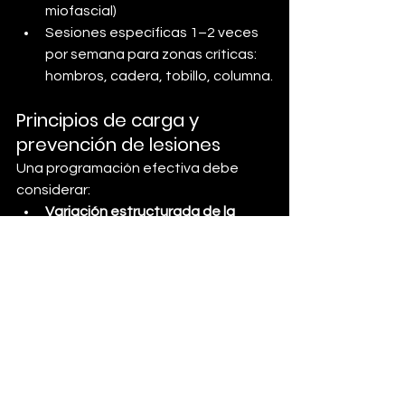
miofascial)
Sesiones específicas 1–2 veces 
por semana para zonas críticas: 
hombros, cadera, tobillo, columna.
Principios de carga y 
prevención de lesiones
Una programación efectiva debe 
considerar:
Variación estructurada de la 
carga:
 Alternar días pesados con 
días ligeros.
Monitoreo de esfuerzo percibido 
(RPE) y session load: Para evitar 
sobrecargas acumulativas.
Uso del ACWR (Acute:Chronic 
Workload Ratio):
 Controlar que la 
progresión semanal no supere el 