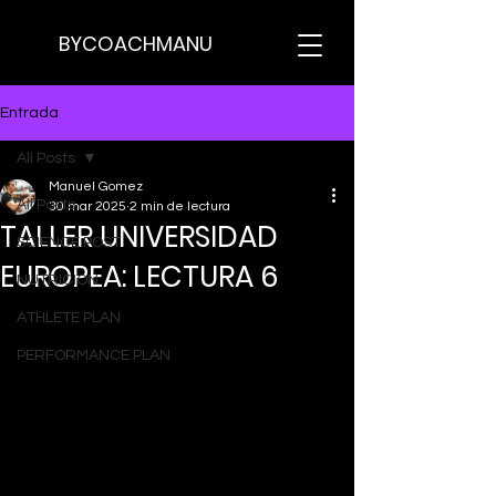
BYCOACHMANU
Entrada
All Posts
Manuel Gomez
All Posts
30 mar 2025
2 min de lectura
TALLER UNIVERSIDAD
SCIENCE POST
EUROPEA: LECTURA 6
NUTRICION
ATHLETE PLAN
PERFORMANCE PLAN