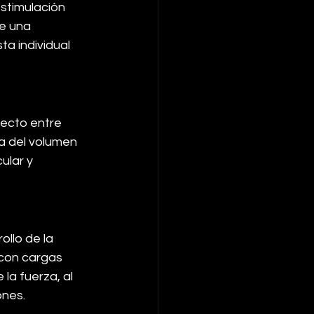
stimulación 
e una 
ta individual 
fecto entre 
a del volumen 
ular y 
ollo de la 
 con cargas 
la fuerza, al 
ones.