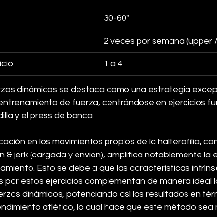
30-60"
2 veces por semana (upper /
icio
1 a 4
rzos dinámicos se destaca como una estrategia exce
 entrenamiento de fuerza, centrándose en ejercicios f
illa y el press de banca. 
cación en los movimientos propios de la halterofilia, co
an & jerk (cargada y envión), amplifica notablemente la e
miento. Esto se debe a que las características intríns
s por estos ejercicios complementan de manera ideal lo
rzos dinámicos, potenciando así los resultados en tér
endimiento atlético, lo cual hace que este método sea 