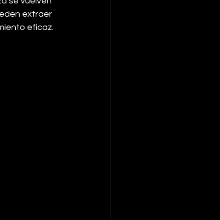
za se vuelven 
ueden extraer 
iento eficaz.