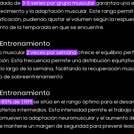
dado de 
3-5 series por grupo muscular 
garantiza una e
ecimiento y la adaptación muscular. Este rango permit
anificación, pudiendo ajustar el volumen según la respues
ento de la temporada en que se encuentre.
 Entrenamiento
o muscular 
2 veces por semana 
ofrece el equilibrio per
ión. Esta frecuencia permite una distribución equitativ
o largo de la semana, facilitando la recuperación musc
go de sobreentrenamiento.
l Entrenamiento
-85% de 1RM 
se sitúa en el rango óptimo para el desarr
tletas intermedios. Esta intensidad permite el trabajo
romueven la adaptación neuromuscular y el aumento de 
 mantiene un margen de seguridad para prevenir lesi