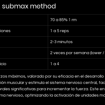
 & submax method
70 a 85% 1 rm
iones
1 a 5 reps
2-3 minutos
2 veces por semana (lower /
icio
1 a 4
os máximos, valorado por su eficacia en el desarrollo d
ión muscular y estimula el sistema nervioso central, fac
ales significativas para incrementar la fuerza. Este e
stema nervioso, optimizando la activación de unidades mo