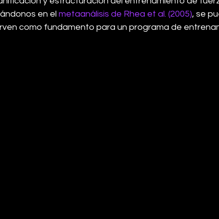
lanificación y estructuración del entrenamiento de fuer
sándonos en el 
metaanálisis de Rhea et al. (2005)
, se p
sirven como fundamento para un programa de entrenam