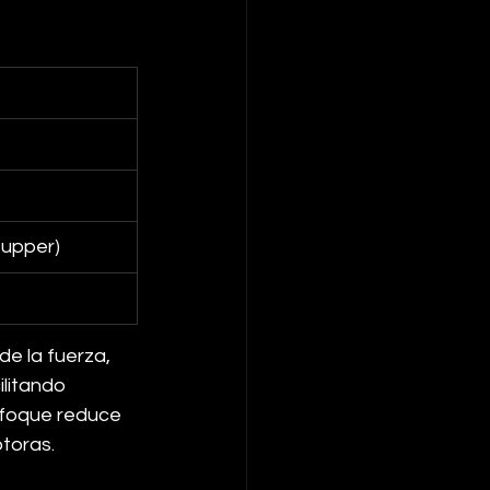
 upper)
e la fuerza, 
ilitando 
nfoque reduce 
toras. 