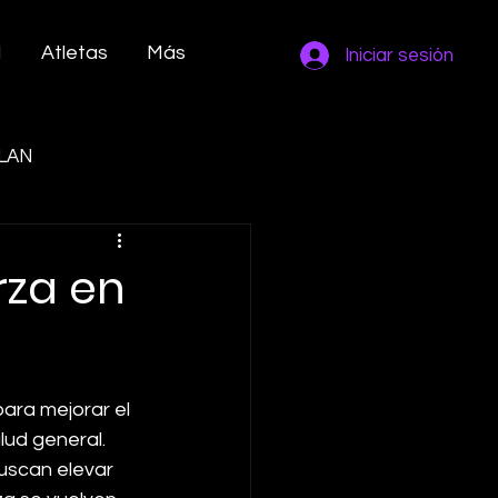
M
Atletas
Más
Iniciar sesión
LAN
rza en
ara mejorar el 
lud general. 
buscan elevar 