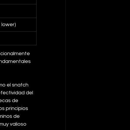
 lower)
pcionalmente 
undamentales 
mo el snatch 
fectividad del 
ecas de 
s principios 
minos de 
muy valioso 