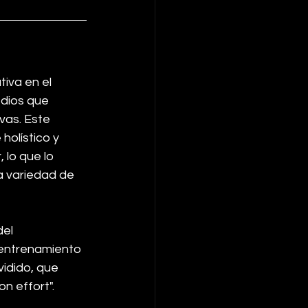
iva en el 
dios que 
vas. Este 
olístico y 
 lo que lo 
 variedad de 
el 
 entrenamiento 
idido, que 
n effort".