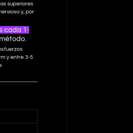
gas superiores 
ervioso y, por 
os cada 1-
 método. 
esfuerzos 
m y entre 3-5 
e.