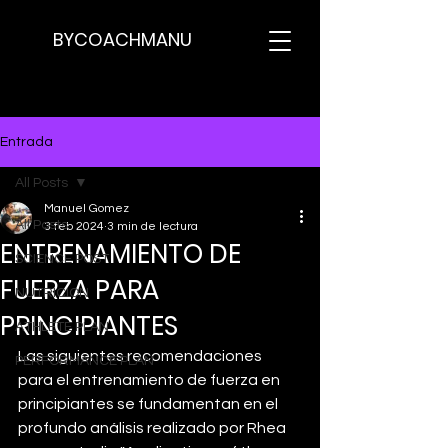
BYCOACHMANU
Entrada
All Posts
Manuel Gomez
All Posts
3 feb 2024
3 min de lectura
ENTRENAMIENTO DE
SCIENCE POST
FUERZA PARA
NUTRICION
PRINCIPIANTES
ATHLETE PLAN
Las siguientes recomendaciones 
PERFORMANCE PLAN
para el entrenamiento de fuerza en 
principiantes se fundamentan en el 
profundo análisis realizado por Rhea 