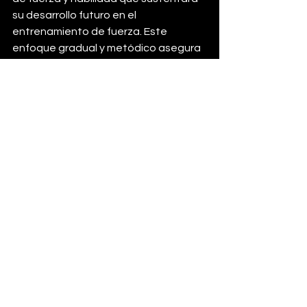
su desarrollo futuro en el 
entrenamiento de fuerza. Este 
enfoque gradual y metódico asegura 
una progresión constante y reduce el 
riesgo de lesiones, creando una 
experiencia de entrenamiento 
positiva y efectiva.
EJEMPLO DE 
MICROCICLO PARA 
PRINCIPIANTES
DIA 1
5*3 hang power clean @60-70%
3* (10/10 front rack lunge + 10 DB 